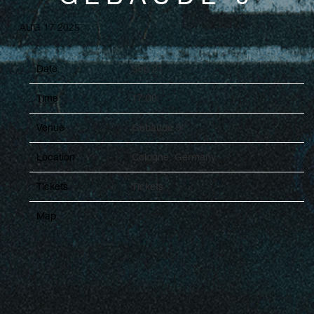
AUG 17 2025
Date
Sep 21
Time
17:00
Venue
Gebäude 9
Location
Cologne, Germany
Tickets
Tickets
Map