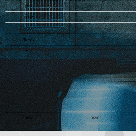
Time
17:00
Venue
Gebäude 9
Location
Cologne, Germany
Tickets
Tickets
Map
RSVP
RSVP